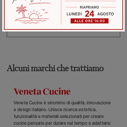
casa.
SCOPRI DI PIÙ
Alcuni marchi che trattiamo
Veneta Cucine è sinonimo di qualità, innovazione
e design italiano. Unisce ricerca estetica,
funzionalità e materiali selezionati per creare
cucine pensate per durare nel tempo e adattarsi