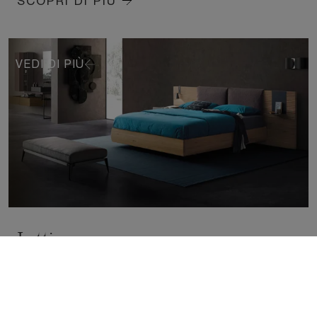
SCOPRI DI PIÙ
VEDI DI PIÙ
Letti
Il letto diventa il fulcro della zona notte, un elemento
che unisce comfort e ricerca estetica. Volumi
avvolgenti, materiali morbidi e dettagli curati definiscono