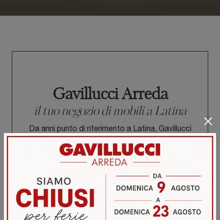
Gavillucci Arreda
il tuo negozio di mobili a Latina
Da anni punto di riferimento a Latina, Gavillucci
Arreda combina esperienza, progettazione e
selezione dei migliori brand italiani per dare forma
a spazi su misura, pensati per essere vissuti ogni
giorno. Offriamo un percorso completo, con un
unico interlocutore e un supporto costante, per
rendere ogni progetto semplice, curato e
perfettamente in linea con le esigenze della tua