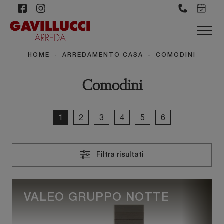
HOME
-
ARREDAMENTO CASA
-
COMODINI
Comodini
1
2
3
4
5
6
Filtra risultati
VALEO GRUPPO NOTTE