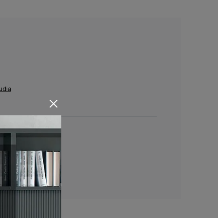
udia
angiacomo Sabaudia