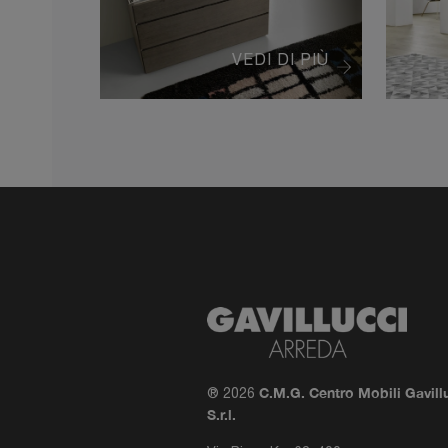
VEDI DI PIÙ
C.M.G. Centro Mobili Gavill
® 2026
S.r.l.