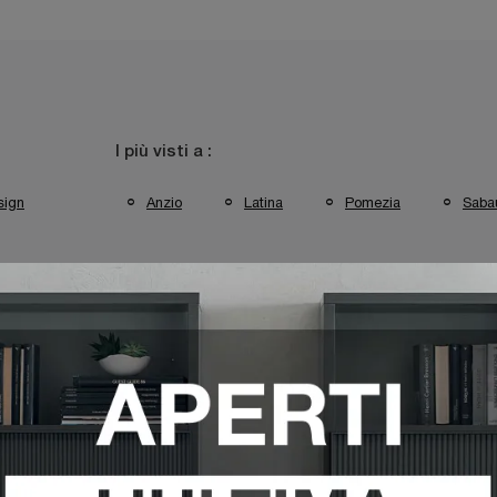
I più visti a :
sign
Anzio
Latina
Pomezia
Saba
acomo Latina
Comodini Sangiacomo Pomezia
Comodini S