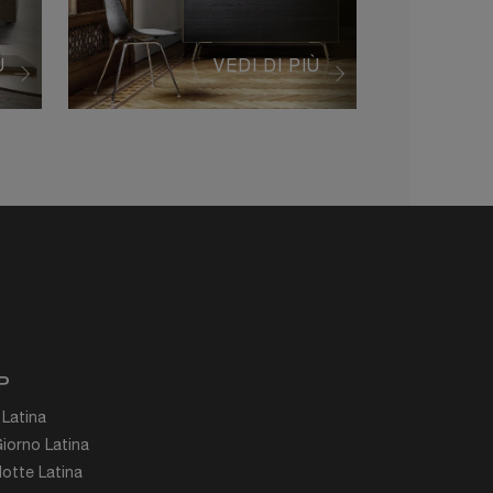
Ù
VEDI DI PIÙ
P
 Latina
iorno Latina
otte Latina