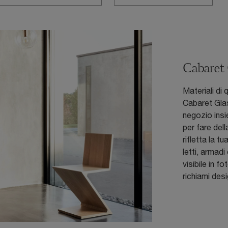
Cabaret 
Materiali di 
Cabaret Glas
negozio insi
per fare del
rifletta la t
letti, armad
visibile in 
richiami desi