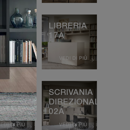
BRERIA
LIBRERIA
C
17A
EDI DI PIÙ
VEDI DI PIÙ
MADIO
SCRIVANIA
PONTE
DIREZIONALE
A
02A
EDI DI PIÙ
VEDI DI PIÙ