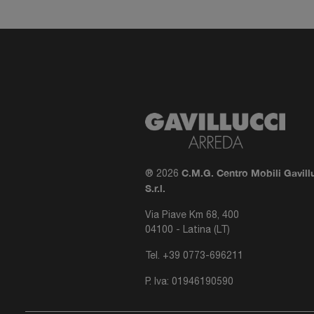
C.M.G. Centro Mobili Gavill
® 2026
S.r.l.
Via Piave Km 68, 400
04100 - Latina (LT)
Tel.
+39 0773-696211
P. Iva: 01946190590