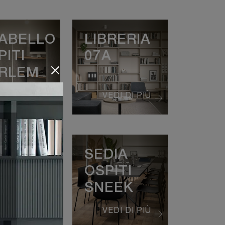
ABELLO
LIBRERIA
PITI
07A
RLEM
EDI DI PIÙ
VEDI DI PIÙ
RIVANIA
SEDIA
REZIONALE
OSPITI
B
SNEEK
EDI DI PIÙ
VEDI DI PIÙ