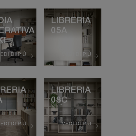
DIA
LIBRERIA
ERATIVA
05A
KI
EDI DI PIÙ
VEDI DI PIÙ
BRERIA
LIBRERIA
A
08C
EDI DI PIÙ
VEDI DI PIÙ