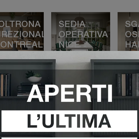
OLTRONA
SEDIA
SG
IREZIONALE
OPERATIVA
OS
ONTREAL
NICE
HA
VEDI DI PIÙ
VEDI DI PIÙ
V
EDIA
SEDIA
SC
PERATIVA
ATTESA
DI
ANNES
SNEEK
10
LOUNGE
VEDI DI PIÙ
VEDI DI PIÙ
V