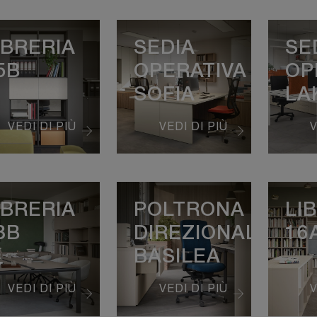
IBRERIA
SEDIA
SE
5B
OPERATIVA
OP
SOFIA
LA
VEDI DI PIÙ
VEDI DI PIÙ
V
IBRERIA
POLTRONA
LI
8B
DIREZIONALE
16
BASILEA
VEDI DI PIÙ
VEDI DI PIÙ
V