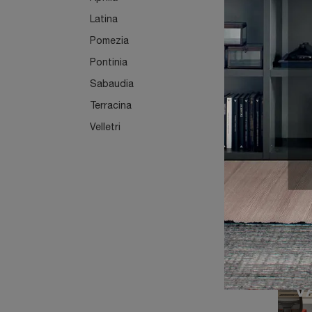
Latina
Pomezia
B
Pontinia
R
Sabaudia
Terracina
1
Velletri
A
A
C
V