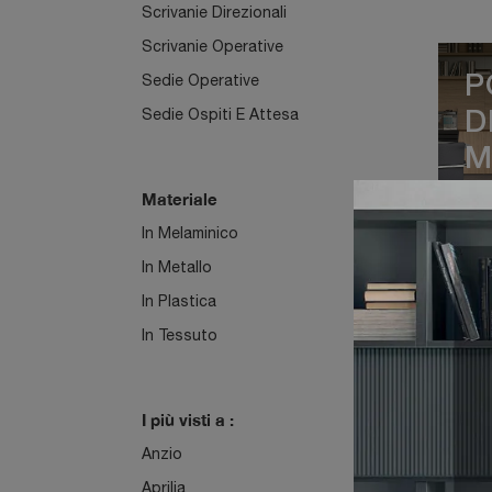
Scrivanie Direzionali
Scrivanie Operative
Sedie Operative
P
Sedie Ospiti E Attesa
D
M
Materiale
In Melaminico
In Metallo
In Plastica
S
In Tessuto
O
C
I più visti a :
Anzio
Aprilia