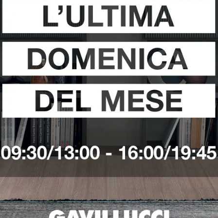
E 02A
DIREZIONALE
D
02A
0
VEDI DI PIÙ
VEDI DI PIÙ
VANIA
SCRIVANIA
S
ATIVA
OPERATIVA
O
04A
0
VEDI DI PIÙ
VEDI DI PIÙ