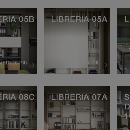
ERIA 05B
LIBRERIA 05A
L
VEDI DI PIÙ
VEDI DI PIÙ
ERIA 08C
LIBRERIA 07A
S
D
1