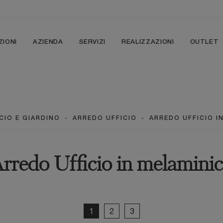
ZIONI
AZIENDA
SERVIZI
REALIZZAZIONI
OUTLET
CIO E GIARDINO
-
ARREDO UFFICIO
-
ARREDO UFFICIO I
rredo Ufficio in melamini
1
2
3