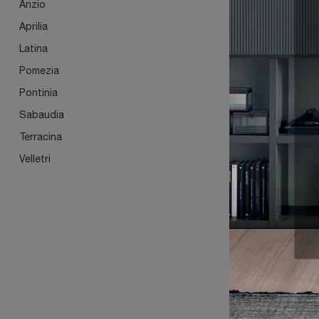
PONT
Anzio
Aprilia
Latina
Pomezia
Pontinia
Sabaudia
Terracina
Velletri
SCRI
OPER
02C