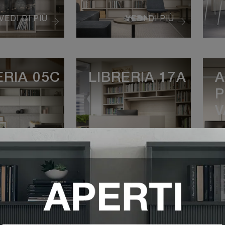
VEDI DI PIÙ
VEDI DI PIÙ
ERIA 05C
LIBRERIA 17A
A
P
V
VEDI DI PIÙ
VEDI DI PIÙ
DIO A
SCRIVANIA
S