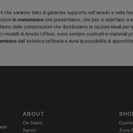
ti che saranno felici di garantire supporto nell'arredo e nella f
in melaminico
sizioni
che presentiamo, che ben si adattano a esse
tà fanno delle composizioni che distribuiamo le opzioni ideali per
i modelli di Arredo Ufficio, sono sempre costruiti in materiali pre
aminico
dall'estetica raffinata e avrai la possibilità di approfit
ABOUT
SHO
Chi Siamo
Cucine
ucci
Servizi
Zona G