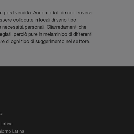
ase post vendita. Accomodati da noi: troverai
re collocate in locali di vario tipo.
 le necessità personali. Gliarredamenti che
giati, perciò pure in melaminico di differenti
tare di ogni tipo di suggerimento nel settore.
P
 Latina
iorno Latina