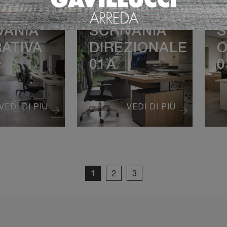
VANIA
SCRIVANIA
S
ATIVA
DIREZIONALE
O
01A
0
VEDI DI PIÙ
VEDI DI PIÙ
1
2
3