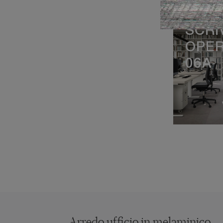
SCRI
OPER
06A
Arredo ufficio in melaminico