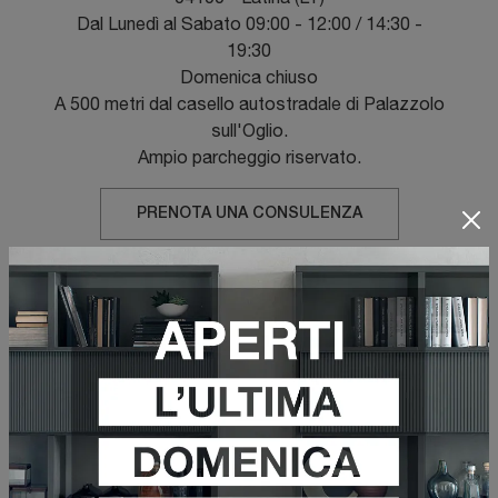
Dal Lunedì al Sabato 09:00 - 12:00 / 14:30 -
19:30
Domenica chiuso
A 500 metri dal casello autostradale di Palazzolo
sull'Oglio.
Ampio parcheggio riservato.
PRENOTA UNA CONSULENZA
ASSISTENZA CLIENTI
Tel.: +39 0773-696211
Fax: +39 030 7364882