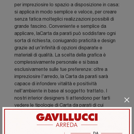
per impreziosire lo spazio a disposizione in casa:
si applica in modo semplice e veloce, per creare
senza fatica molteplici realizzazioni possibili di
grande fascino. Conveniente e semplice da
applicare, laCarta da parati può soddisfare ogni
sorta di richiesta, coniugando praticità e design
grazie ad un'infinità di opzioni disparate e
materiali di qualità. La scelta della grafica è
complessivamente personale e si basa
esclusivamente sulle tue preferenze: oltre a
impreziosire l'arredo, la Carta da parati sarà
capace di infondere vitalità e positività
nell'ambiente in base al soggetto trattato. I
nostri interior designers ti attendono per farti
vedere le tipologie di Carta da parati di cui
disponiamo, da quelle perfette per interni in stile
classico fino a quelle ideali per ambienti minimal
chic.