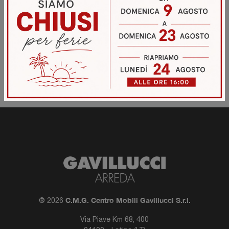
Filtra risultati
C.M.G. Centro Mobili Gavillucci S.r.l.
® 2026
Via Piave Km 68, 400