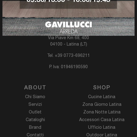
C.M.G. Centro Mobili Gavillucci S.r.l.
® 2026
Via Piave Km 68, 400
04100 - Latina (LT)
Tel.
+39 0773-696211
P. Iva: 01946190590
ABOUT
SHOP
Chi Siamo
Cucine Latina
Servizi
Zona Giorno Latina
Outlet
Zona Notte Latina
Cataloghi
Accessori Casa Latina
Brand
Ufficio Latina
Contatti
Outdoor Latina