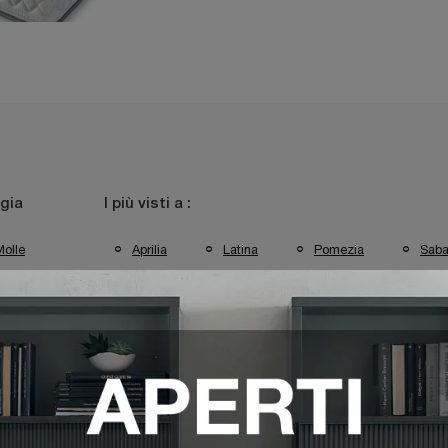
gia
I più visti a :
Molle
Aprilia
Latina
Pomezia
Saba
s Latina
Materassi Simmons Pomezia
Materassi Simmons 