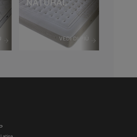
NATURAL
Ù
VEDI DI PIÙ
P
 Latina