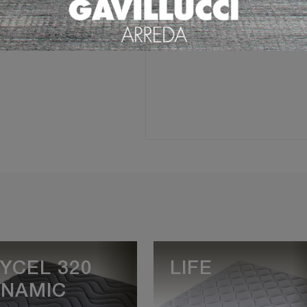
Ho preso visione della
Pri
YCEL 320
LIFE
YNAMIC