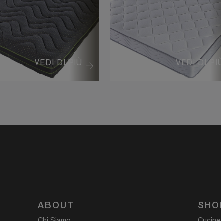
VEDI DI PIÙ
VEDI DI PI
ABOUT
SHO
Chi Siamo
Cucine