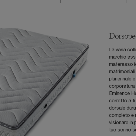
Dorsope
La varia col
marchio assic
materasso id
matrimoniali
pluriennale 
corporatura 
Eminence He
corretto a tu
dorsale dura
completo e ri
visionare in 
tuo sonno s