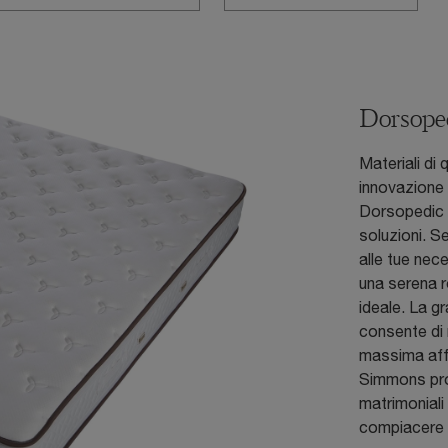
Dorsope
Materiali di 
innovazione
Dorsopedic 
soluzioni. S
alle tue nec
una serena r
ideale. La gr
consente di r
massima affi
Simmons pro
matrimoniali 
compiacere 