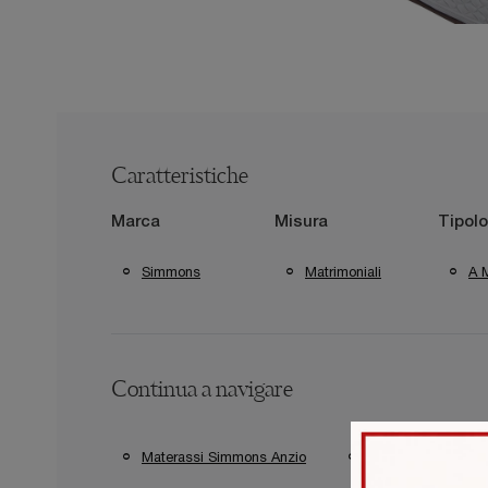
Caratteristiche
Marca
Misura
Tipolo
Simmons
Matrimoniali
A 
Continua a navigare
Materassi Simmons Anzio
Materassi Simmon