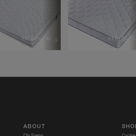
VEDI DI PIÙ
VEDI DI PI
ABOUT
SHO
Chi Siamo
Cucine