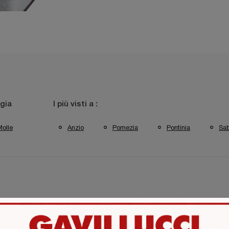
gia
I più visti a :
Molle
Anzio
Pomezia
Pontinia
Sa
s Pomezia
Materassi Simmons Pontinia
Materassi Simmon