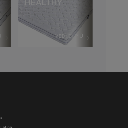
HEALTHY
Ù
VEDI DI PIÙ
P
 Latina