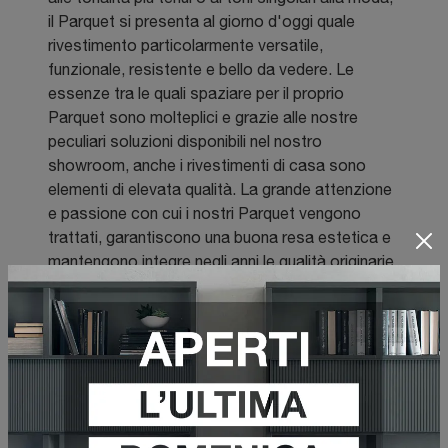
il Parquet si presenta al giorno d'oggi quale
rivestimento particolarmente versatile,
funzionale, resistente e bello da vedere. Le
essenze tra le quali spaziare per il proprio
Parquet sono molteplici e grazie alle nostre
peculiari soluzioni disponibili nel nostro
showroom, anche i rivestimenti di casa sono
elementi di elevata qualità. La grande attenzione
e passione con cui i nostri Parquet vengono
trattati, garantiscono una buona resa estetica e
mantengono integre negli anni le qualità originarie
dei legni più pregiati utilizzati. Iltexture dei
Parquet valorizzano le venature naturali del legno
nonché riproducono elementi della flora o della
fauna, in modo tale da essere ideali per
completare locali di ogni richiamo stilistico.