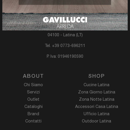
C.M.G. Centro Mobili Gavillucci S.r.l.
® 2026
Via Piave Km 68, 400
04100 - Latina (LT)
Tel.
+39 0773-696211
P. Iva: 01946190590
ABOUT
SHOP
Chi Siamo
Cucine Latina
Servizi
Zona Giorno Latina
Outlet
Zona Notte Latina
Cataloghi
Accessori Casa Latina
Brand
Ufficio Latina
Contatti
Outdoor Latina