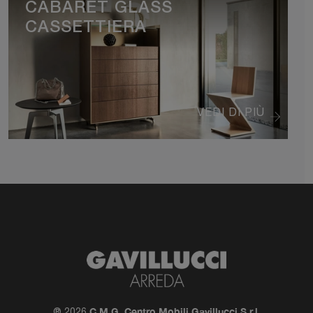
CABARET GLASS
CASSETTIERA
VEDI DI PIÙ
C.M.G. Centro Mobili Gavillucci S.r.l.
® 2026