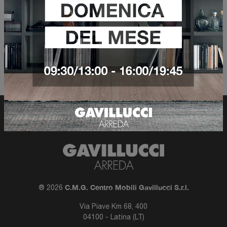
Filtra risultati
C.M.G. Centro Mobili Gavillucci S.r.l.
® 2026
Via Piave Km 68, 400
04100 - Latina (LT)