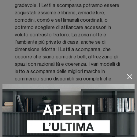
gradevole. I Letti a scomparsa potranno essere
acquistati assieme a librerie, armadiature,
comodini, comò e settimanali coordinati, o
potremo scegliere di affiancare accessori in
voluto contrasto tra loro. La zona notte è
l'ambiente più privato di casa, anche se di
dimensione ridotta: i Letti a scomparsa, che
occorre che siano comodi e belli, attrezzano gli
spazi con razionalità e coerenza. I vari modelli di
letto a scomparsa delle migliori marche in
commercio sono disponibili sia completi che
senza testata, provvisti o meno di vano
contenitivo e giroletto, minimal o più classici. Per
fare dei Letti a scomparsa un’isola di relax che ci
riceva alla sera, li completeremo con le lenzuola
e i cuscini di qualità, in modo che possano
garantirci tutte le notti il relax totale.