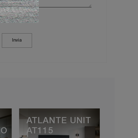
vacy Policy
Invia
ATLANTE UNIT
RO
AT115