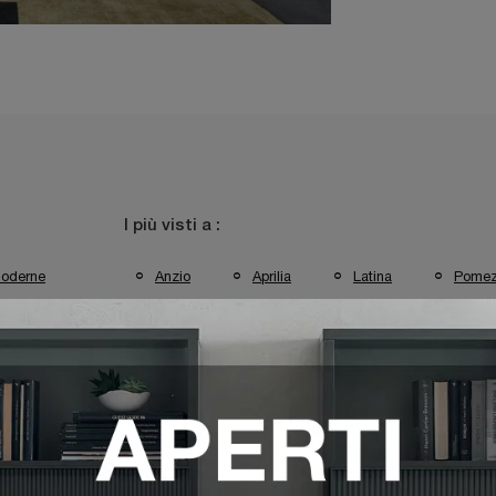
I più visti a :
oderne
Anzio
Aprilia
Latina
Pomez
trezzate Sangiacomo Aprilia
Pareti Attrezzate Sangiacomo Latina