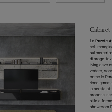
Cabaret
Parete A
La
nell'immagine
sul mercato:
di progettaz
living deve 
vedere, sono 
come le Pare
ricca gamma 
la parete at
propone inedi
stile e forme
showroom l'A