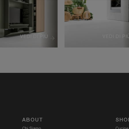
VEDI DI PIÙ
VEDI DI PI
ABOUT
SHO
Chi Siamo
Cucine