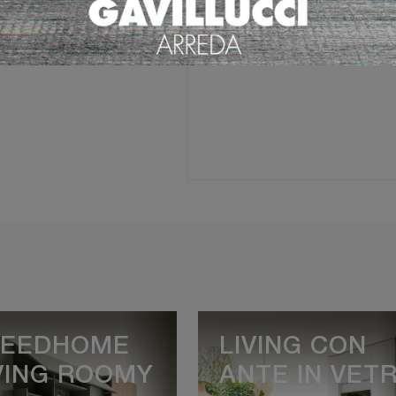
Ho preso visione della
Pri
REEDHOME
LIVING CON
VING ROOMY
ANTE IN VET