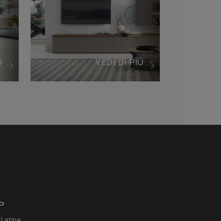
Ù
VEDI DI PIÙ
P
 Latina