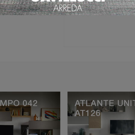
Ho preso visione della
Pri
MPO 042
ATLANTE UNI
AT126