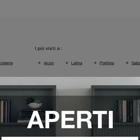
I più visti a :
oderne
Anzio
Latina
Pontinia
Saba
ttrezzate Sangiacomo Latina
Pareti Attrezzate Sangiacomo Pontinia