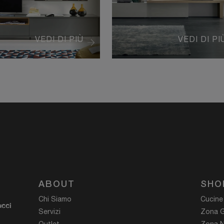
VEDI DI PIÙ
VEDI DI PI
ABOUT
SHO
Chi Siamo
Cucine
ucci
Servizi
Zona G
Outlet
Zona N