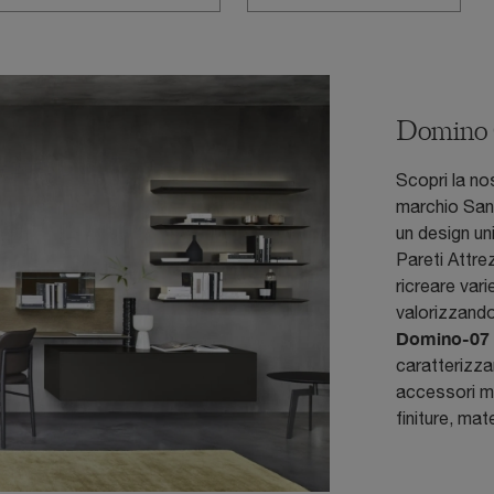
Domino 
Scopri la nos
marchio San
un design uni
Pareti Attre
ricreare vari
valorizzand
Domino-07
caratterizzan
accessori mo
finiture, mat