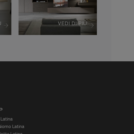
Ù
VEDI DI PIÙ
P
 Latina
iorno Latina
otte Latina