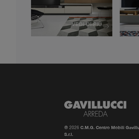
VEDI DI PIÙ
C.M.G. Centro Mobili Gavill
® 2026
S.r.l.