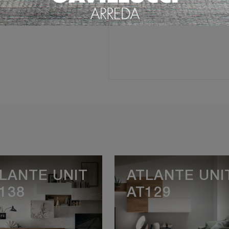
Ho preso visione della
Pri
LANTE UNIT
ATLANTE UNI
138
AT129