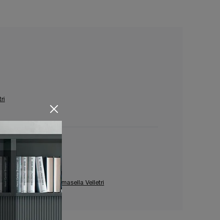
tri
Pareti Attrezzate Tomasella Velletri