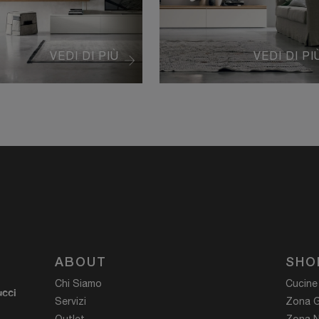
VEDI DI PIÙ
VEDI DI PI
ABOUT
SHO
Chi Siamo
Cucine
ucci
Servizi
Zona G
Outlet
Zona N