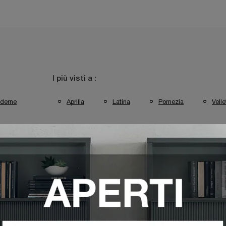
I più visti a :
derne
Aprilia
Latina
Pomezia
Velle
rezzate Tomasella Latina
Pareti Attrezzate Tomasella Pomezia