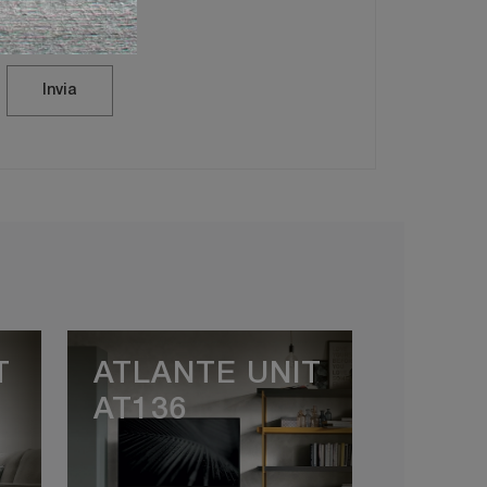
vacy Policy
Invia
T
ATLANTE UNIT
AT136