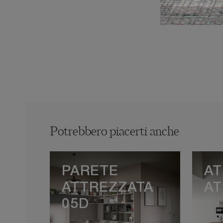
Potrebbero piacerti anche
PARETE
AT
ATTREZZATA
AT
05D