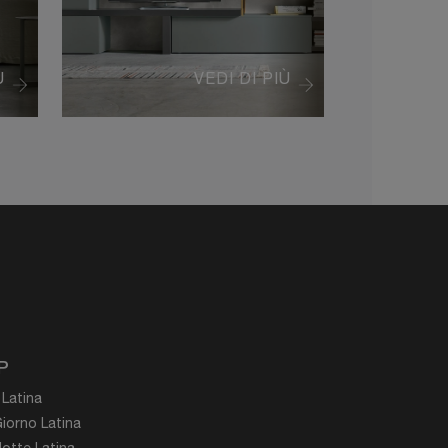
Ù
VEDI DI PIÙ
P
 Latina
iorno Latina
otte Latina