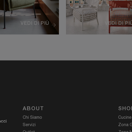
VEDI DI PIÙ
VEDI DI PI
ABOUT
SHO
Chi Siamo
Cucine
ucci
Servizi
Zona G
Outlet
Zona N