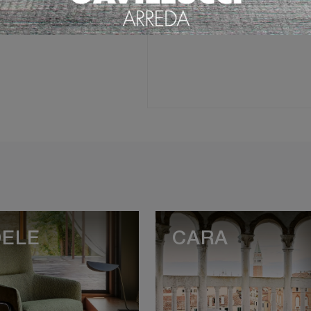
Ho preso visione della
Pri
DELE
CARA