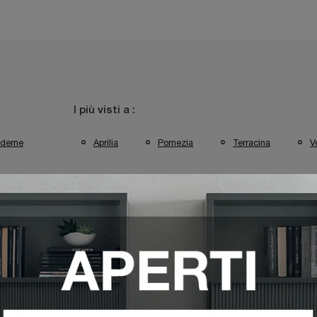
I più visti a :
derne
Aprilia
Pomezia
Terracina
Ve
Point Pomezia
Poltrone Target Point Terracina
Poltrone Target