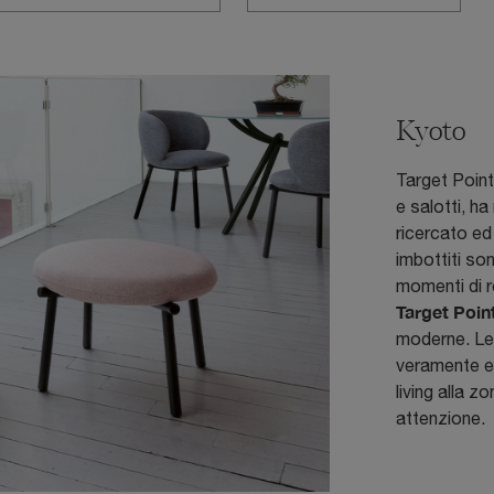
Kyoto
Target Point
e salotti, ha
ricercato ed
imbottiti so
momenti di re
Target Poin
moderne. Le
veramente es
living alla 
attenzione.