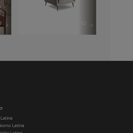
Ù
VEDI DI PIÙ
P
 Latina
iorno Latina
otte Latina