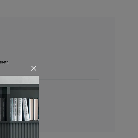
lletri
 Point Velletri