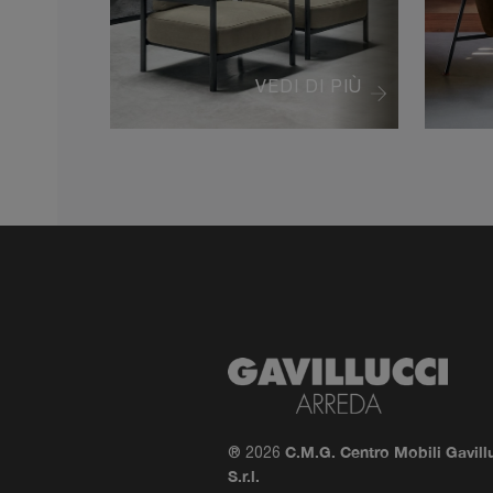
VEDI DI PIÙ
C.M.G. Centro Mobili Gavill
® 2026
S.r.l.