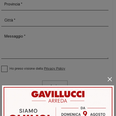
Ho preso visione della
Privacy Policy
Invia
Sfoglia i cataloghi