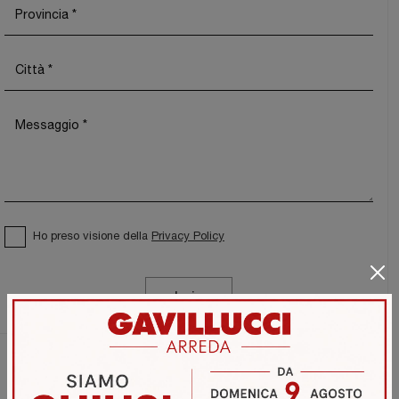
Ho preso visione della
Privacy Policy
Invia
Sfoglia i cataloghi