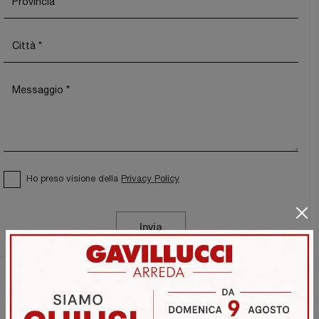
Ho preso visione della
Privacy Policy
Invia
Sfoglia i cataloghi