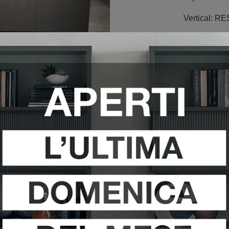
Vertical: 
Gola: LAV
Zoccolo:
LA