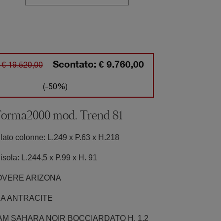
Scontato:
€ 9.760,00
:
€ 19.520,00
(-50%)
Forma2000 mod. Trend 81
lato colonne:
L.249 x P.63 x H.218
isola:
L.244,5 x P.99 x H. 91
ROVERE ARIZONA
INA ANTRACITE
NAM SAHARA NOIR BOCCIARDATO H. 1,2