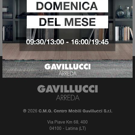
Filtra risultati
C.M.G. Centro Mobili Gavillucci S.r.l.
® 2026
Via Piave Km 68, 400
04100 - Latina (LT)