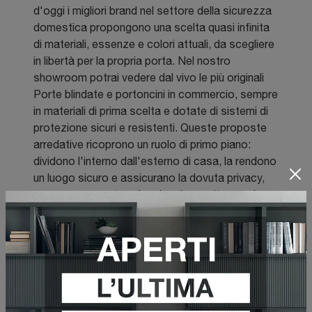
d'oggi i migliori brand nel settore della sicurezza
domestica propongono una scelta quasi infinita
di materiali, essenze e colori attuali, da scegliere
in libertà per la propria porta. Nel nostro
showroom potrai vedere dal vivo le più originali
Porte blindate e portoncini in commercio, sempre
in materiali di prima scelta e dotate di sistemi di
protezione sicuri e resistenti. Queste proposte
arredative ricoprono un ruolo di primo piano:
dividono l'interno dall'esterno di casa, la rendono
un luogo sicuro e assicurano la dovuta privacy,
sempre con gusto e fascino. La scelta quasi
infinita di risultati estetici che le Porte blindate e
portoncini riescono a ricreare, ti darà la
possibilità di personalizzare la tua casa
garantendone la totale sicurezza e seguendo il
tuo stile personale.