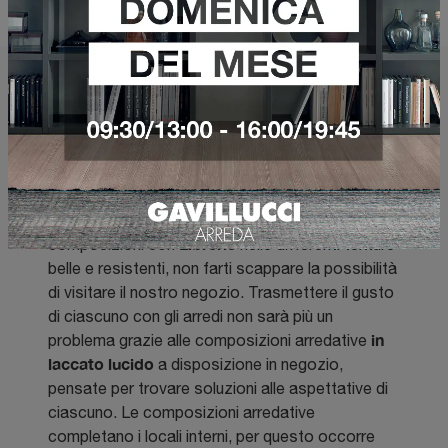
Librerie in laccato lucido
Al fine di garantire la totale soddisfazione per
gliclienti, forniamo unservizio di supporto nella
progettazione, con rilievo misure e con consegna
con squadra di montatori esperti. Se cerchi
Librerie
composizioni con
nelle differenti texture
belle e resistenti, non farti scappare la possibilità
di visitare il nostro negozio. Trasmettere il gusto
di ciascuno con gli arredi non sarà più un
in
problema grazie alle composizioni arredative
laccato lucido
a disposizione in negozio,
pensate per trovare soluzioni alle aspettative di
ciascuno. Le composizioni arredative
completano i locali interni, per questo occorre