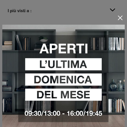
I più visti a :
Arredo ufficio in metallo
Arredo Ufficio
Da noi potrai comprare i modelli di
in metallo
migliori in commercio: siamo il posto
ideale per scoprire tendenze e suggerimenti. Se
desideri composizioni di Arredo Ufficio adeguate
alla metratura e alla tipologia di locale, il nostro
negozio è il posto perfetto per te. I nostri
professionisti d'arredo saranno lieti di affiancarti
nell’acquisto dell'arredamento adatti a esigenze
di eleganza e di funzionalità, tra un'infinità di