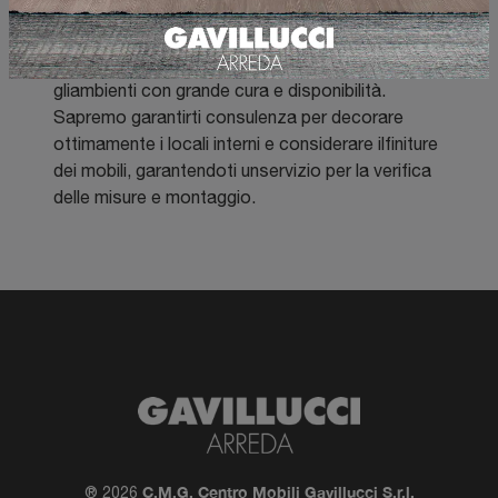
materiali pregiati,dal legno massiccio al metallo.
Se ci verrai ad incontrare, consulenti esperti ti
mostreranno accostamenti e configureranno
gliambienti con grande cura e disponibilità.
Sapremo garantirti consulenza per decorare
ottimamente i locali interni e considerare ilfiniture
dei mobili, garantendoti unservizio per la verifica
delle misure e montaggio.
C.M.G. Centro Mobili Gavillucci S.r.l.
® 2026