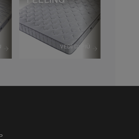
FEELING
Ù
VEDI DI PIÙ
P