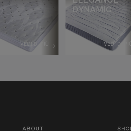
ELEGANCE
DYNAMIC
VEDI DI PIÙ
VEDI DI PI
ABOUT
SHO