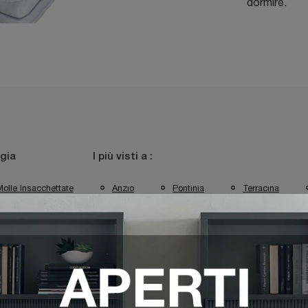
dormire.
gia
I più visti a :
olle Insacchettate
Anzio
Pontinia
Terracina
 Pontinia
Materassi Simmons Terracina
Materassi Simmons 