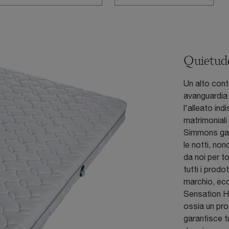
Quietude
Un alto cont
avanguardia
l'alleato ind
matrimoniali
Simmons gar
le notti, non
da noi per 
tutti i prodo
marchio, ec
Sensation H
ossia un pro
garantisce tu