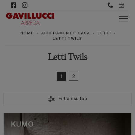
HOME
-
ARREDAMENTO CASA
-
LETTI
-
LETTI TWILS
Letti Twils
1
2
Filtra risultati
KUMO