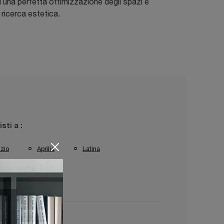
 una perfetta ottimizzazione degli spazi e
 ricerca estetica.
isti a :
zio
Aprilia
Latina
baudia