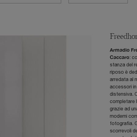
Freedho
Armadio Fr
Caccaro
: c
stanza del r
riposo è ded
arredata al 
accessori in
distensiva. C
completare 
grazie ad una
moderni com
fotografia. 
scorrevoli d