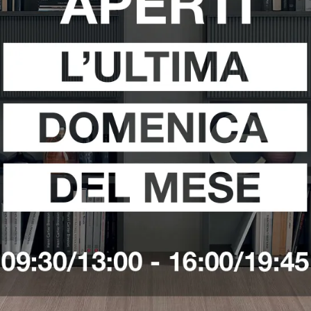
a
Armadi Caccaro Latina
Armadi Caccaro Sabaudia
i
Richiedi 