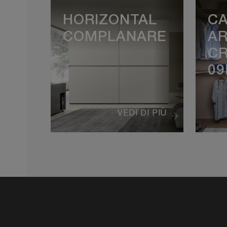
HORIZONTAL
CA
COMPLANARE
AR
C
09
VEDI DI PIÙ