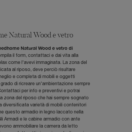
me Natural Wood e vetro
eedhome Natural Wood e vetro di
ompila il form, contattaci e dai vita alla
elax come l'avevi immaginata. La zona del
icata al riposo, deve perciò risultare
meglio e completa di mobili e oggetti
 grado di ricreare un'ambientazione sempre
ontattaci per info e preventivi e potrai
la zona del riposo che hai sempre sognato
 diversificata varietà di mobili contenitori
e questo armadio in legno laccato nella
Gli Armadi e le cabine armadio con ante
evono ammobiliare la camera da letto