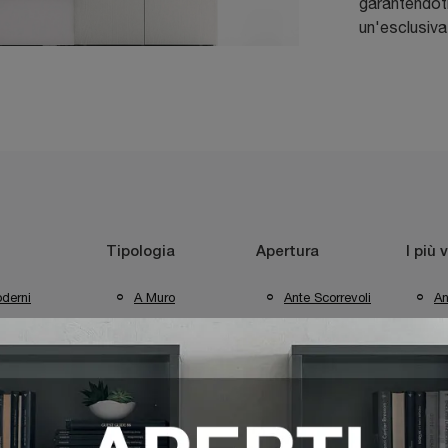
garantendoti
un'esclusiva
Tipologia
Apertura
I più v
derni
A Muro
Ante Scorrevoli
An
Sa