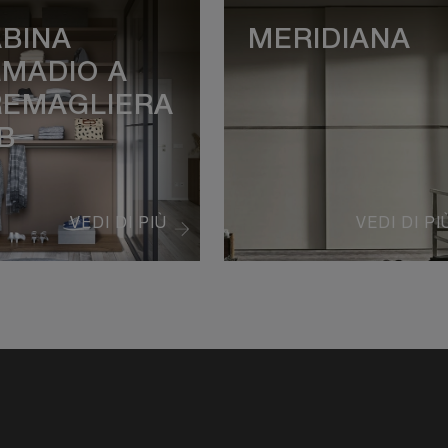
BINA
MERIDIANA
MADIO A
REMAGLIERA
B
VEDI DI PIÙ
VEDI DI PI