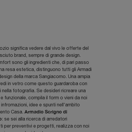
ozio significa vedere dal vivo le offerte del
sciuto brand, sempre di grande design.
fort sono gli ingredienti che, di pari passo
a resa estetica, distinguono tutti gli Armadi
 design della marca Sangiacomo. Una ampia
rredi in vetro come questo guardaroba con
 nella fotografia. Se desideri ricreare una
e funzionale, compila il form o vieni da noi
 infromazioni, idee e spunti nell'ambito
Armadio Scrigno di
mento Casa.
o
: se sei alla ricerca di arredatori
i per preventivi e progetti, realizza con noi