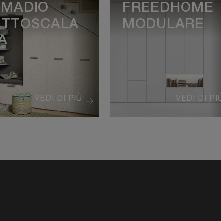
RMADIO
FREEDHOME
OTTOSCALA
MODULARE
A
VEDI DI PIÙ
VEDI DI PI