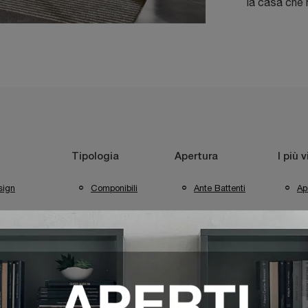
la casa che 
Tipologia
Apertura
I più v
sign
Componibili
Ante Battenti
Apr
Vel