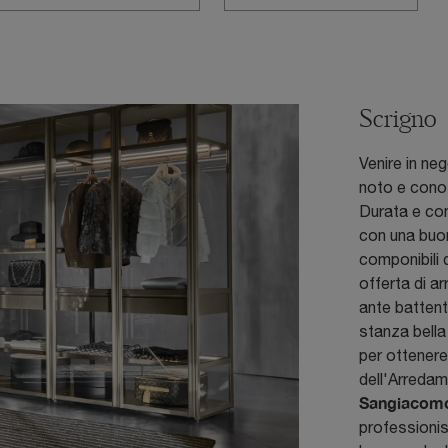
Scrigno
Venire in neg
noto e cono
Durata e com
con una buon
componibili
offerta di a
ante battenti
stanza bella 
per ottenere
dell'Arreda
Sangiacom
professionist