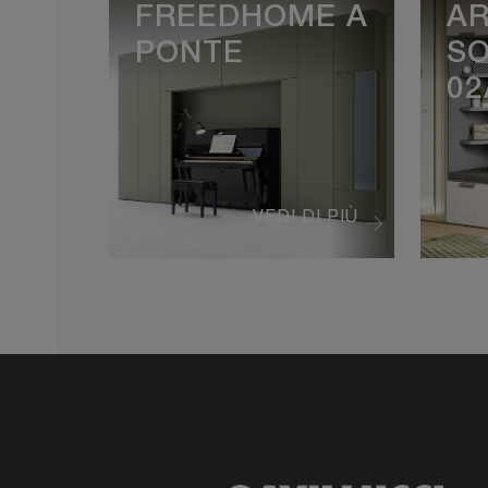
FREEDHOME A
A
PONTE
S
02
VEDI DI PIÙ