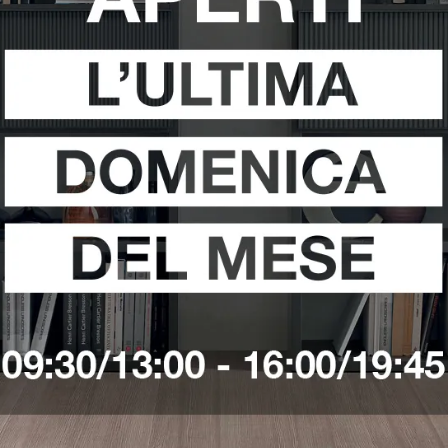
mo Pomezia
Armadi Sangiacomo Terracina
Armadi Sangiaco
i
Richiedi 