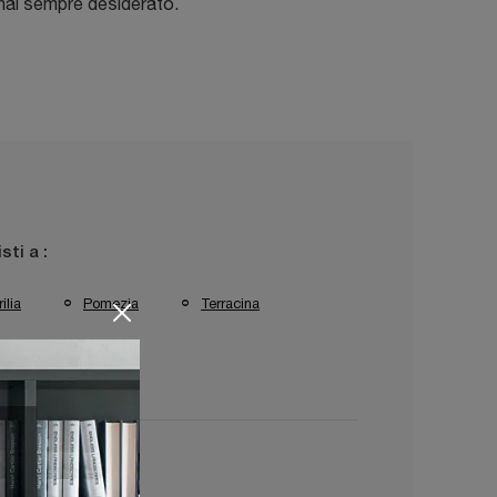
hai sempre desiderato.
isti a :
ilia
Pomezia
Terracina
letri