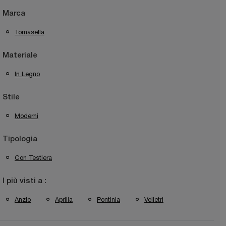
Marca
Tomasella
Materiale
In Legno
Stile
Moderni
Tipologia
Con Testiera
I più visti a :
Anzio
Aprilia
Pontinia
Velletri