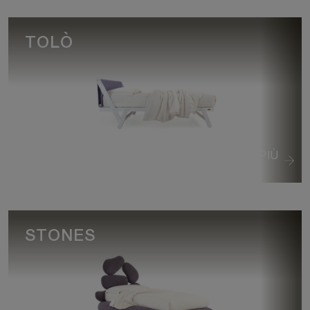
TOLÒ
VEDI DI PIÙ
STONES