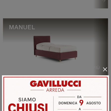
MANUEL
VEDI DI PIÙ
LULLABY