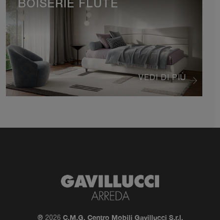
BOISERIE FLUTE
VEDI DI PIÙ
C.M.G. Centro Mobili Gavillucci S.r.l.
® 2026