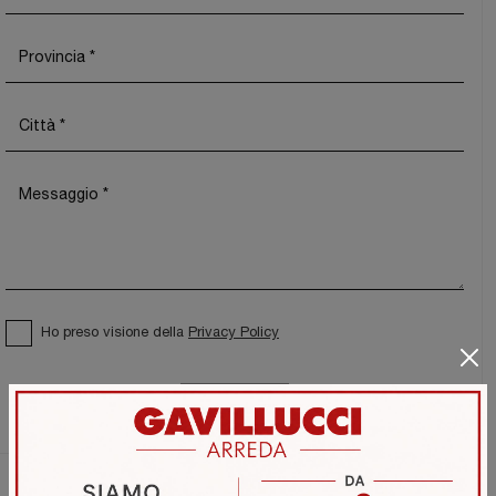
Ho preso visione della
Privacy Policy
Invia
Sfoglia i cataloghi