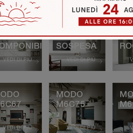
REEDHOME
FREEDHOME
FR
ODULI
COMPOSIZIONE
LI
OMPONIBILI
SOSPESA
RO
VEDI DI PIÙ
VEDI DI PIÙ
V
ODO
MODO
MO
6C67
M6C75
M6
VEDI DI PIÙ
VEDI DI PIÙ
V