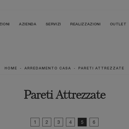
ZIONI
AZIENDA
SERVIZI
REALIZZAZIONI
OUTLET
HOME
-
ARREDAMENTO CASA
-
PARETI ATTREZZATE
Pareti Attrezzate
1
2
3
4
5
6