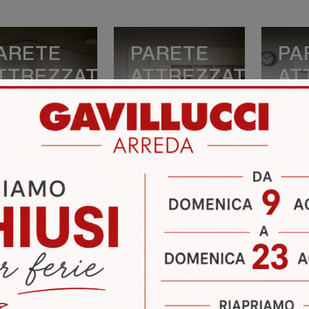
ARETE
PARETE
PA
TTREZZATA
ATTREZZATA
AT
5C
04C
07
VEDI DI PIÙ
VEDI DI PIÙ
V
ARETE
PARETE
PA
TTREZZATA
ATTREZZATA
AT
5A
06D
06
VEDI DI PIÙ
VEDI DI PIÙ
V