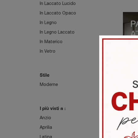
In Laccato Lucido
In Laccato Opaco
In Legno
P
In Legno Laccato
A
In Materico
0
In Vetro
Stile
Moderne
P
A
I più visti a :
0
Anzio
Aprilia
Latina