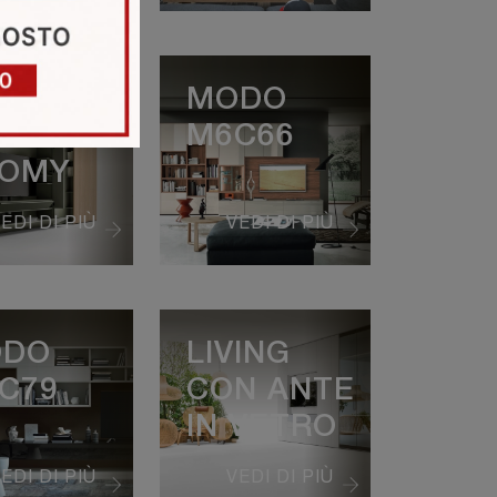
EEDHOME
MODO
VING
M6C66
OMY
EDI DI PIÙ
VEDI DI PIÙ
DO
LIVING
C79
CON ANTE
IN VETRO
EDI DI PIÙ
VEDI DI PIÙ