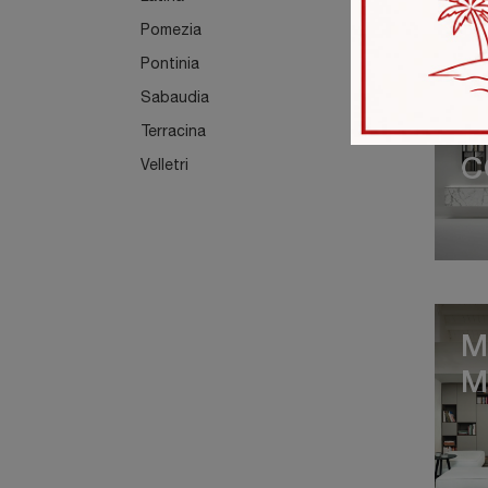
Pomezia
Pontinia
F
Sabaudia
M
Terracina
Velletri
C
M
M