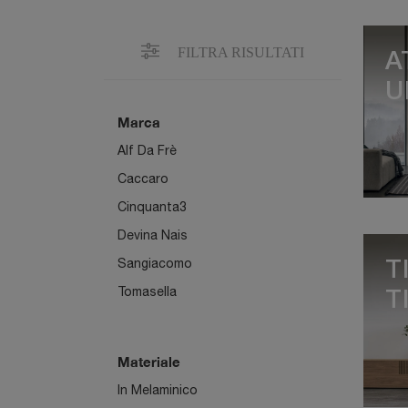
FILTRA RISULTATI
A
U
Marca
Alf Da Frè
Caccaro
Cinquanta3
Devina Nais
Sangiacomo
T
Tomasella
T
Materiale
In Melaminico