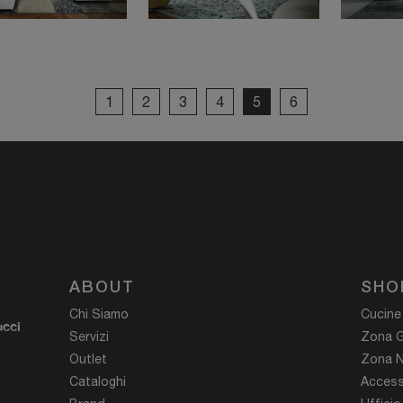
1
2
3
4
5
6
ABOUT
SHO
Chi Siamo
Cucine
ucci
Servizi
Zona G
Outlet
Zona N
Cataloghi
Access