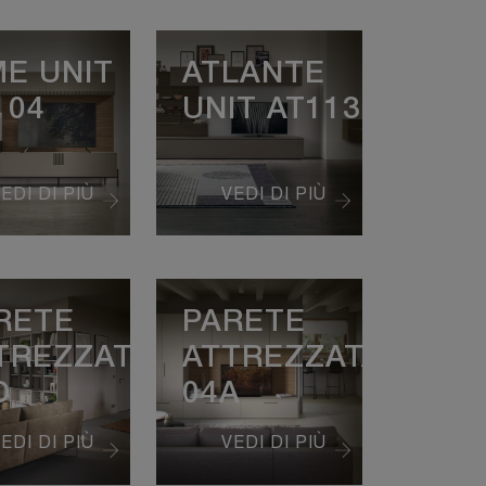
ME UNIT
ATLANTE
104
UNIT AT113
EDI DI PIÙ
VEDI DI PIÙ
RETE
PARETE
TREZZATA
ATTREZZATA
D
04A
EDI DI PIÙ
VEDI DI PIÙ