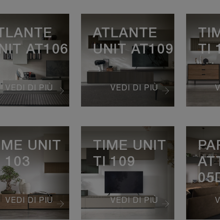
TLANTE
ATLANTE
TI
NIT AT106
UNIT AT109
TI 
VEDI DI PIÙ
VEDI DI PIÙ
V
IME UNIT
TIME UNIT
PA
I 103
TI 109
AT
05
VEDI DI PIÙ
VEDI DI PIÙ
V