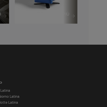
Ù
VEDI DI PIÙ
P
 Latina
iorno Latina
otte Latina