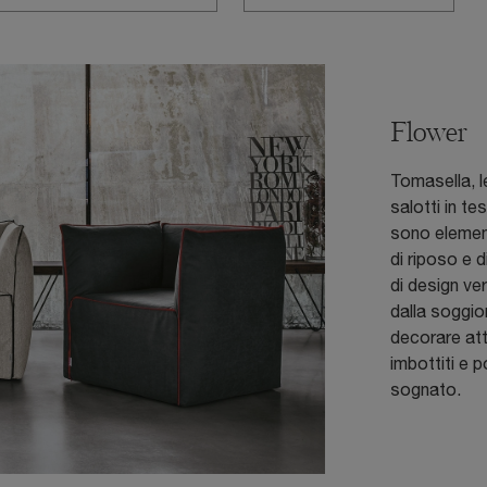
Flower
Tomasella, l
salotti in te
sono elemen
di riposo e 
di design ve
dalla soggio
decorare att
imbottiti e 
sognato.