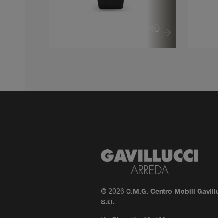
VEDI DI PIÙ
C.M.G. Centro Mobili Gavill
® 2026
S.r.l.