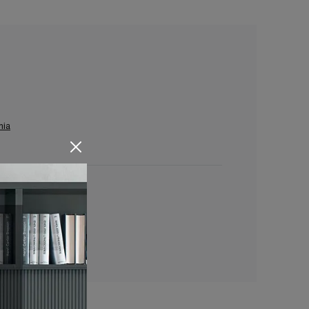
nia
inia