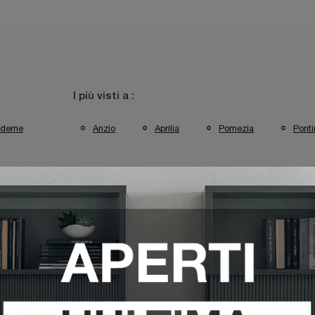
I più visti a :
derne
Anzio
Aprilia
Pomezia
Ponti
prilia
Poltrone Tomasella Pomezia
Poltrone Tomasella Pont