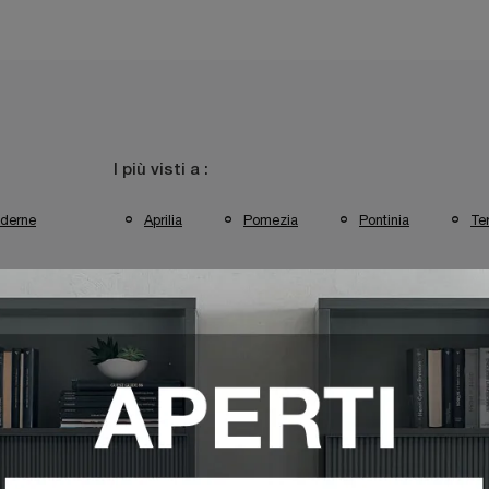
I più visti a :
derne
Aprilia
Pomezia
Pontinia
Te
ano Pomezia
Poltrone Egoitaliano Pontinia
Poltrone Egoitalian