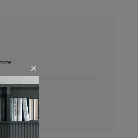
rracina
o Terracina