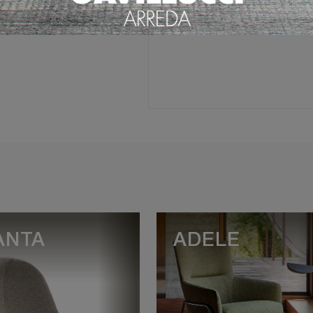
Ho preso visione della
Pri
ANTA
ADELE