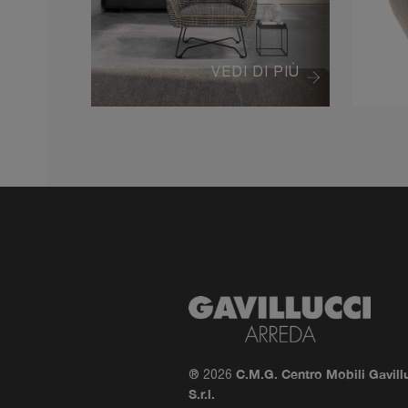
VEDI DI PIÙ
C.M.G. Centro Mobili Gavill
® 2026
S.r.l.