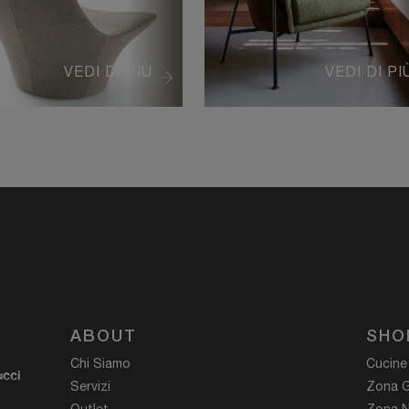
VEDI DI PIÙ
VEDI DI PI
ABOUT
SHO
Chi Siamo
Cucine
ucci
Servizi
Zona G
Outlet
Zona N