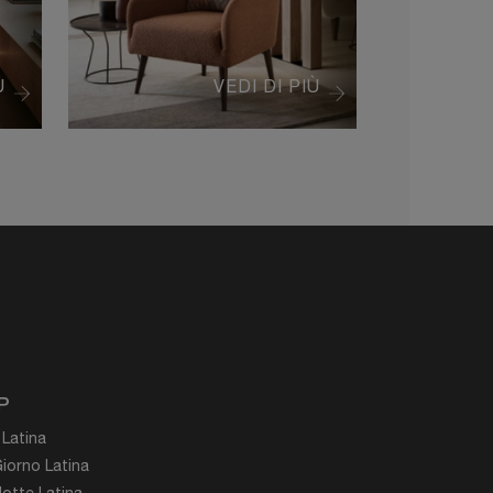
Ù
VEDI DI PIÙ
P
 Latina
iorno Latina
otte Latina