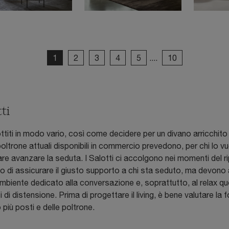
1
2
3
4
5
....
10
tti
ttiti in modo vario, così come decidere per un divano arricchit
 poltrone attuali disponibili in commercio prevedono, per chi lo 
fare avanzare la seduta. I Salotti ci accolgono nei momenti del r
 di assicurare il giusto supporto a chi sta seduto, ma devono 
mbiente dedicato alla conversazione e, soprattutto, al relax quot
 di distensione. Prima di progettare il living, è bene valutare la 
più posti e delle poltrone.