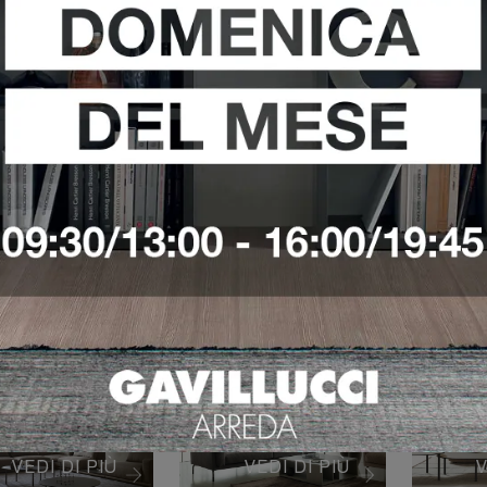
ALIFORNIA
COPENAGHEN
LA
VEDI DI PIÙ
VEDI DI PIÙ
V
AND
OSLO 2
SO
VEDI DI PIÙ
VEDI DI PIÙ
V