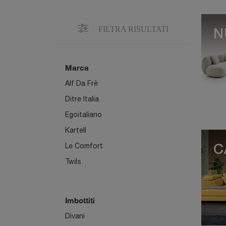
FILTRA RISULTATI
N
Marca
Alf Da Frè
Ditre Italia
Egoitaliano
Kartell
Le Comfort
C
Twils
Imbottiti
Divani