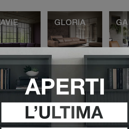
AVIE
GLORIA
GA
VEDI DI PIÙ
VEDI DI PIÙ
V
OAH
NOAH
OL
ITALIC
VEDI DI PIÙ
VEDI DI PIÙ
V