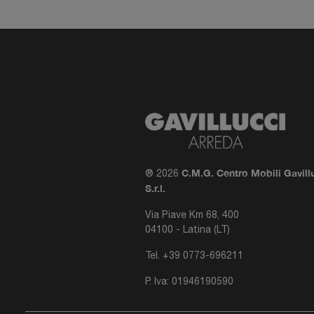
C.M.G. Centro Mobili Gavill
® 2026
S.r.l.
Via Piave Km 68, 400
04100 - Latina (LT)
Tel.
+39 0773-696211
P. Iva: 01946190590