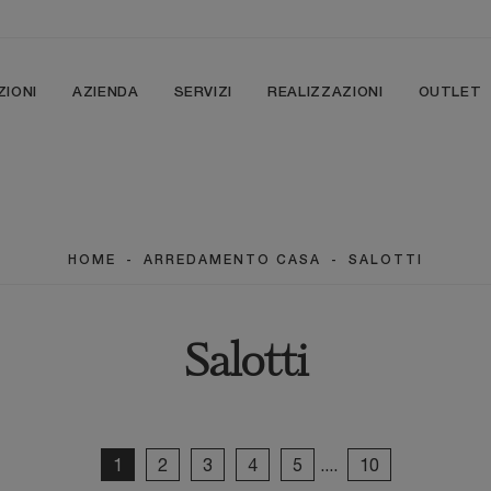
ZIONI
AZIENDA
SERVIZI
REALIZZAZIONI
OUTLET
HOME
-
ARREDAMENTO CASA
-
SALOTTI
Salotti
1
2
3
4
5
....
10