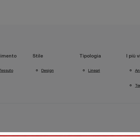
timento
Stile
Tipologia
I più v
Tessuto
Design
Lineari
An
Te
 Latina
Negozio Di Divani A Sabaudia
Negozio Di Divani A 