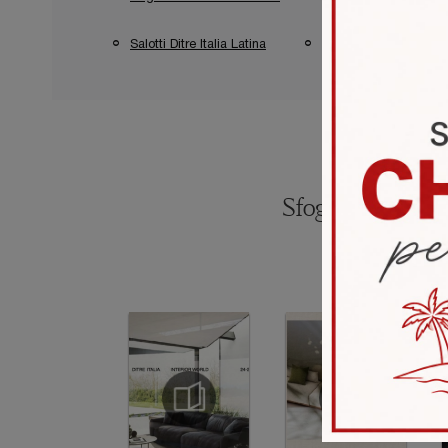
Salotti Ditre Italia Latina
Salotti Ditre Italia Sa
Sfoglia i catalogh