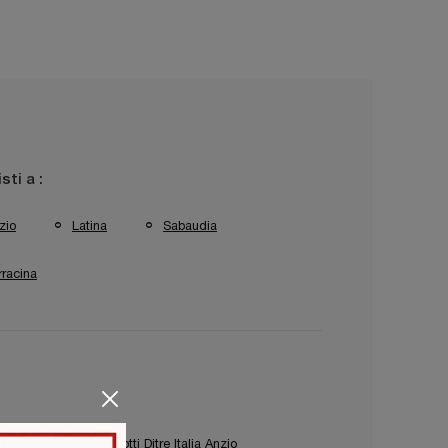
isti a :
zio
Latina
Sabaudia
rracina
Terracina
Salotti Ditre Italia Anzio