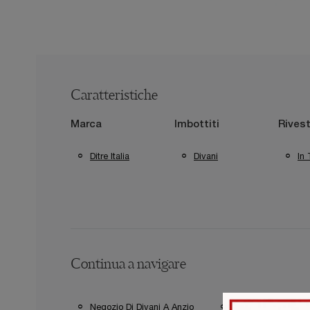
Caratteristiche
Marca
Imbottiti
Rives
Ditre Italia
Divani
In 
Continua a navigare
Negozio Di Divani A Anzio
Negozio Di Divani A