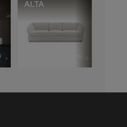
ALTA
Ù
VEDI DI PIÙ