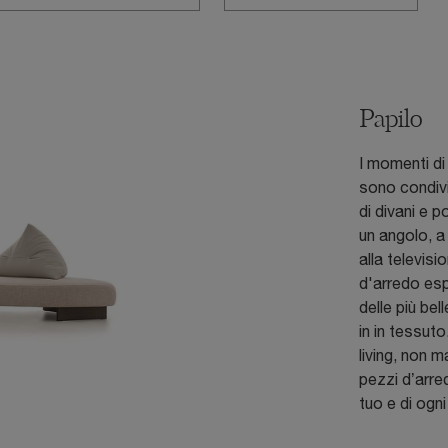
Papilo
I momenti di 
sono condivi
di divani e 
un angolo, a
alla televis
d'arredo es
delle più bel
in in tessut
living, non m
pezzi d’arre
tuo e di ogni