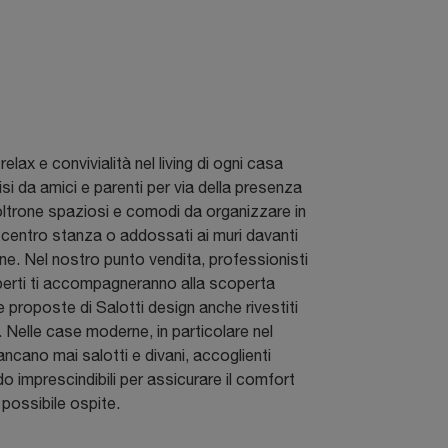
relax e convivialità nel living di ogni casa
si da amici e parenti per via della presenza
poltrone spaziosi e comodi da organizzare in
 centro stanza o addossati ai muri davanti
ione. Nel nostro punto vendita, professionisti
perti ti accompagneranno alla scoperta
le proposte di Salotti design anche rivestiti
o. Nelle case moderne, in particolare nel
ancano mai salotti e divani, accoglienti
do imprescindibili per assicurare il comfort
 possibile ospite.