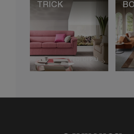
TRICK
B
VEDI DI PIÙ