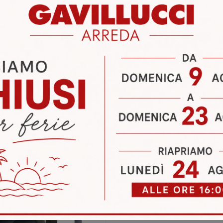
baudia
Salotti Ditre Italia Terracina
i
Richiedi 