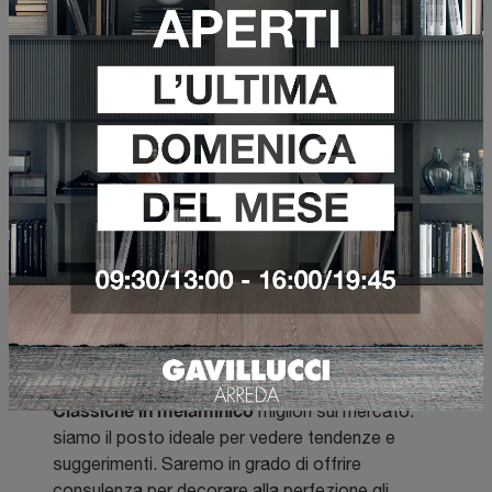
Tipologia
I più visti a :
Cucine classiche in melaminico
Cucine
In negozio potrai acquistare i modelli di
Classiche
in melaminico
migliori sul mercato:
siamo il posto ideale per vedere tendenze e
suggerimenti. Saremo in grado di offrire
consulenza per decorare alla perfezione gli