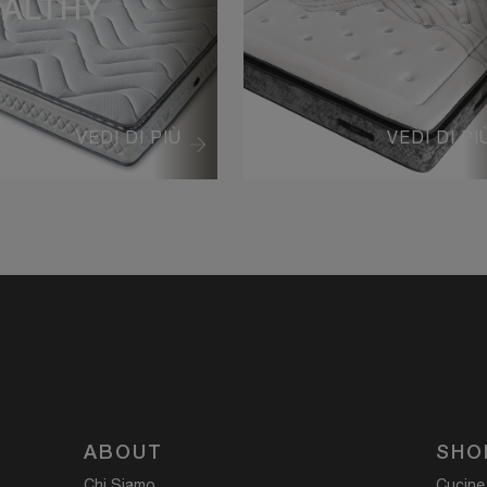
ALTHY
VEDI DI PIÙ
VEDI DI PI
ABOUT
SHO
Chi Siamo
Cucine