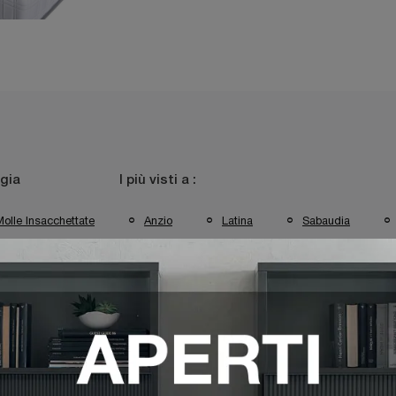
gia
I più visti a :
olle Insacchettate
Anzio
Latina
Sabaudia
 Latina
Materassi Simmons Sabaudia
Materassi Simmons V