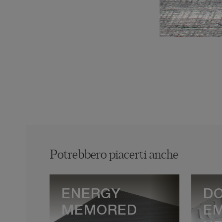
Potrebbero piacerti anche
ENERGY
D
MEMORED
E