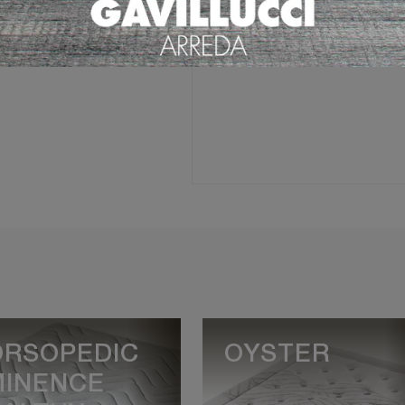
Ho preso visione della
Pri
ORSOPEDIC
OYSTER
MINENCE