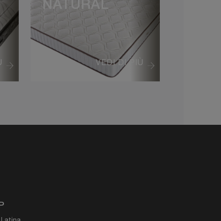
NATURAL
Ù
VEDI DI PIÙ
P
 Latina