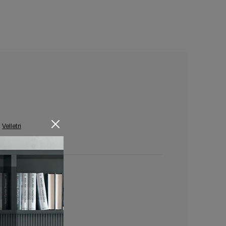
Velletri
elletri