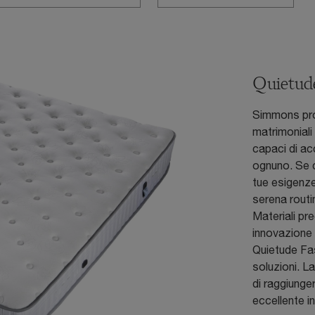
Quietude
Simmons pro
matrimoniali
capaci di ac
ognuno. Se c
tue esigenze
serena routin
Materiali pre
innovazione
Quietude Fas
soluzioni. L
di raggiunger
eccellente i