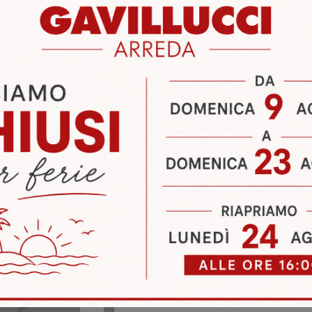
a
Letti Tomasella Sabaudia
Letti Tomasella Velletri
i
Richiedi 