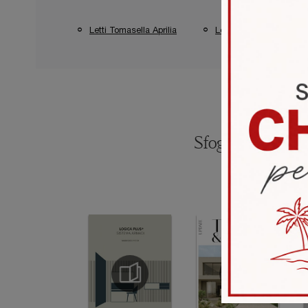
Letti Tomasella Aprilia
Letti Tomasella Pontini
Sfoglia i catalogh