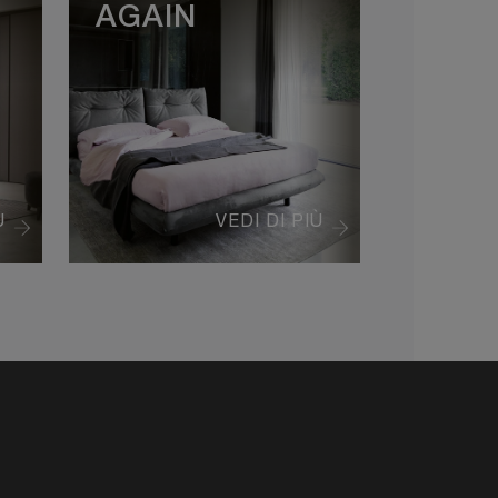
AGAIN
Ù
VEDI DI PIÙ