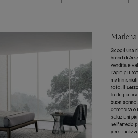
Marlena
Scopri una ri
brand di Arr
vendita e val
l'agio più to
matrimoniali 
Lett
foto. Il
tra le più es
buon sonno, 
comodità e u
soluzioni più
nell'arredo 
personalizza