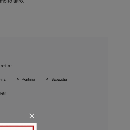
molto altro.
isti a :
ilia
Pontinia
Sabaudia
letri