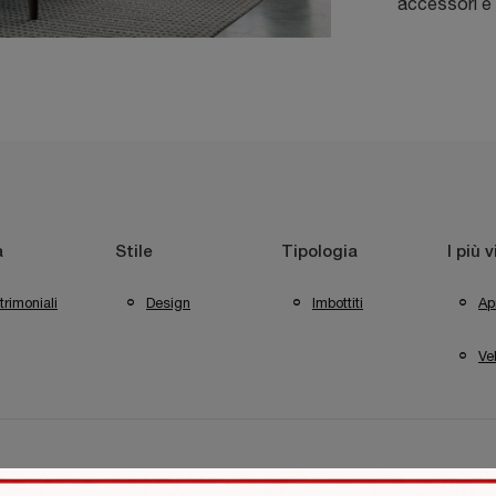
accessori e 
a
Stile
Tipologia
I più v
rimoniali
Design
Imbottiti
Apr
Vel