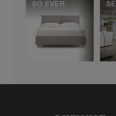
SO EVER
S
VEDI DI PIÙ