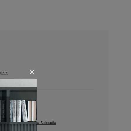
udia
bili Porta Tv Tomasella Sabaudia