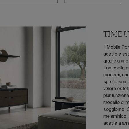
TIME UN
Il Mobile Po
adatto a ess
grazie a uno 
Tomasella pr
moderni, che
spazio sempr
valore estet
plurifunziona
modello di mo
soggiorno. 
melaminico, 
adatta a arr