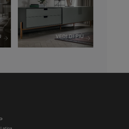
Ù
VEDI DI PIÙ
P
 Latina