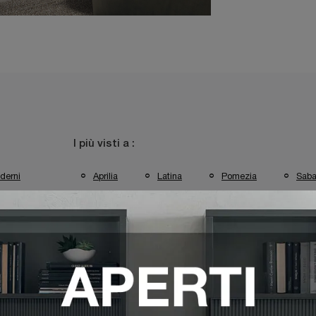
I più visti a :
derni
Aprilia
Latina
Pomezia
Saba
 Tv Tomasella Latina
Mobili Porta Tv Tomasella Pomezia
Mo