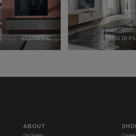
VEDI DI PIÙ
VEDI DI PI
ABOUT
SHO
Chi Siamo
Cucine