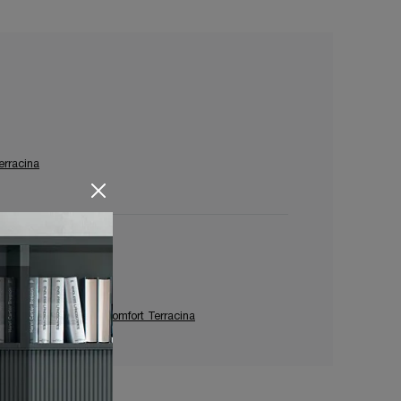
erracina
Poltrone Relax Le Comfort Terracina