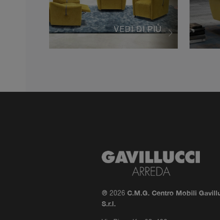
VEDI DI PIÙ
C.M.G. Centro Mobili Gavill
® 2026
S.r.l.