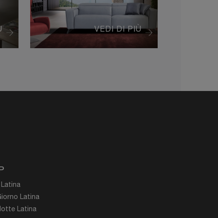
Ù
VEDI DI PIÙ
P
 Latina
iorno Latina
otte Latina