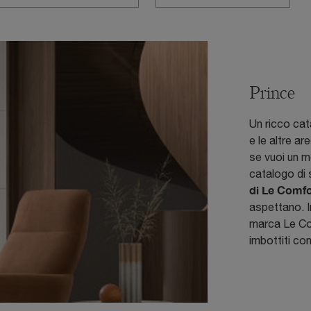
Prince
Un ricco cat
e le altre a
se vuoi un m
catalogo di s
di Le Comfo
aspettano. I
marca Le Com
imbottiti co