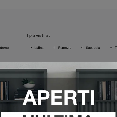
I più visti a :
derne
Latina
Pomezia
Sabaudia
T
lax Le Comfort Pomezia
Poltrone Relax Le Comfort Sabaudia