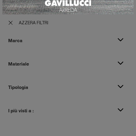
AZZERA FILTRI
Marca
Materiale
Tipologia
I più visti a :