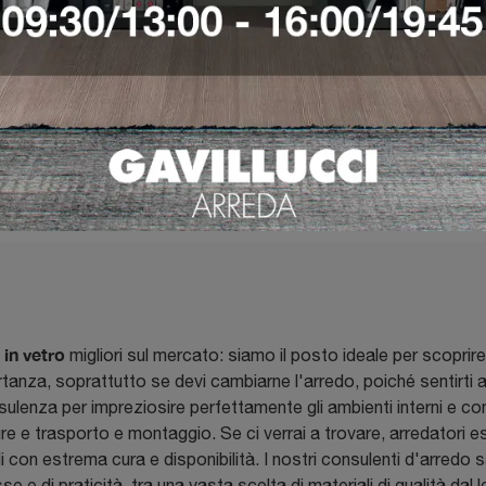
VEDI DI PIÙ
in vetro
migliori sul mercato: siamo il posto ideale per scoprir
tanza, soprattutto se devi cambiarne l'arredo, poiché sentirti a 
nsulenza per impreziosire perfettamente gli ambienti interni e con
e e trasporto e montaggio. Se ci verrai a trovare, arredatori es
on estrema cura e disponibilità. I nostri consulenti d'arredo sar
se e di praticità, tra una vasta scelta di materiali di qualità,dal