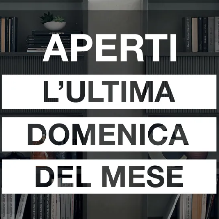
ICA 06
TREND 01
A
VEDI DI PIÙ
VEDI DI PIÙ
 TECH 02