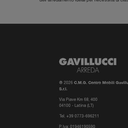
C.M.G. Centro Mobili Gavill
® 2026
S.r.l.
Via Piave Km 68, 400
04100 - Latina (LT)
Tel.
+39 0773-696211
P. Iva: 01946190590