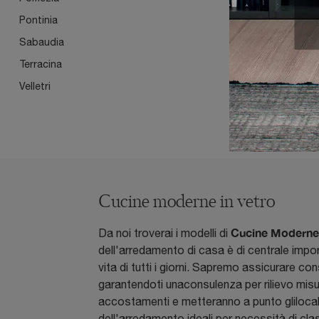
Pontinia
Sabaudia
Terracina
Velletri
Cucine moderne in vetro
Cucine Moderne
Da noi troverai i modelli di
dell'arredamento di casa è di centrale impor
vita di tutti i giorni. Sapremo assicurare co
garantendoti unaconsulenza per rilievo misur
accostamenti e metteranno a punto glilocali c
dell'arredamento ideali per necessità di clas