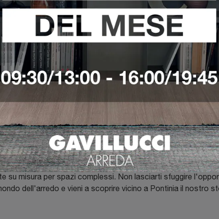
o obiettivo consiste nella definizione di ambienti unici e conforte
 su misura. Progetti su misura, mobili e complementi di buon
stro showroom, da anni luogo noto sul territorio per ciò che rig
iarti sfuggire l'opportunità di cambiare lo stile dei tuoi spazi co
su misura per spazi complessi. Non lasciarti sfuggire l'opportu
mondo dell'arredo e vieni a scoprire vicino a Pontinia il nostro st