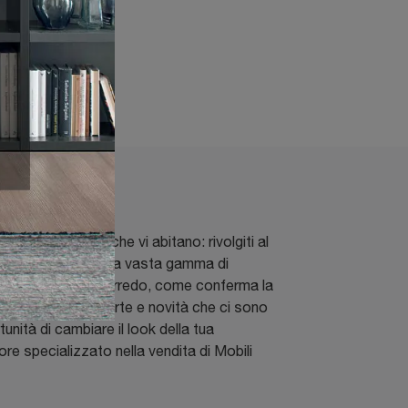
voli per coloro che vi abitano: rivolgiti al
issima qualità e una vasta gamma di
uarda il mondo dell'arredo, come conferma la
n le differenti offerte e novità che ci sono
nità di cambiare il look della tua
ore specializzato nella vendita di Mobili