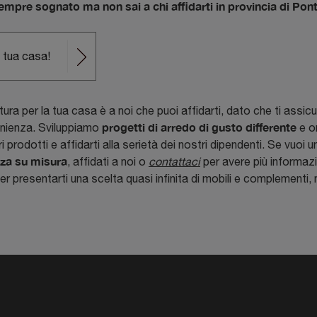
empre sognato ma non sai a chi affidarti in provincia di Pont
a tua casa!
tura per la tua casa è a noi che puoi affidarti, dato che ti assic
progetti di arredo di gusto differente
enienza. Sviluppiamo
e or
 prodotti e affidarti alla serietà dei nostri dipendenti. Se vuoi 
za su misura
, affidati a noi o
contattaci
per avere più informazio
r presentarti una scelta quasi infinita di mobili e complementi, n