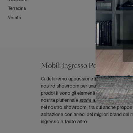
Terracina
Velletri
Mobili ingresso Pontinia
Ci definiamo appassionati di design e il nostr
nostro showroom per una precisa consulenza
prodotti sono gli elementi distintivi del no
nostra pluriennale
storia aziendale
. Non lasc
nel nostro showroom, tra cui anche proposte 
abitazione con arredi dei migliori brand del 
ingresso e tanto altro