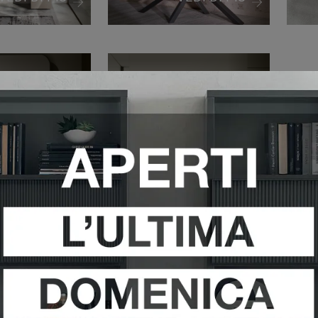
SOLLE
CONSOLLE
MOS
ECLIPSE
VETRO
VEDI DI PIÙ
VEDI DI PIÙ