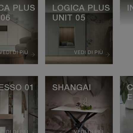
CA PLUS
LOGICA PLUS
I
 06
UNIT 05
VEDI DI PIÙ
VEDI DI PIÙ
ESSO 01
SHANGAI
C
E
VEDI DI PIÙ
VEDI DI PIÙ