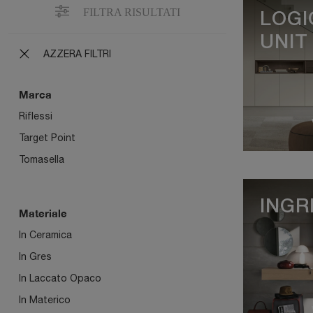
FILTRA RISULTATI
LOGI
UNIT
AZZERA FILTRI
Marca
Riflessi
Target Point
Tomasella
INGR
Materiale
In Ceramica
In Gres
In Laccato Opaco
In Materico