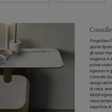
Consoll
Progettare l
giusta tipol
gli spazi im
esigenze ti 
potrai veder
ingresso in 
Consolle Quad
design del br
di casa, amm
Mobili ingre
casa sempre 
superficie d