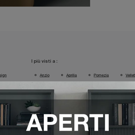
I più visti a :
sign
Anzio
Aprilia
Pomezia
Vellet
esso Target Point Aprilia
Mobili Ingresso Target Point Pomezia