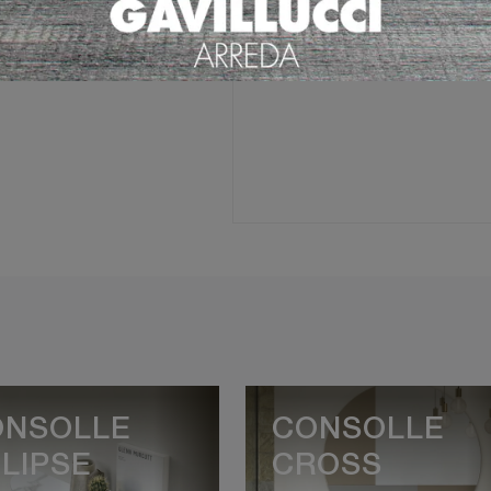
Ho preso visione della
Pri
ONSOLLE
CONSOLLE
LIPSE
CROSS