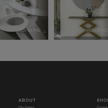
VEDI DI PIÙ
VEDI DI PI
ABOUT
SHO
Chi Siamo
Cucine