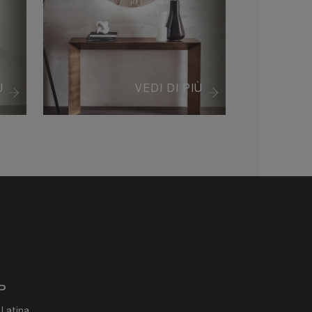
Ù
VEDI DI PIÙ
P
 Latina