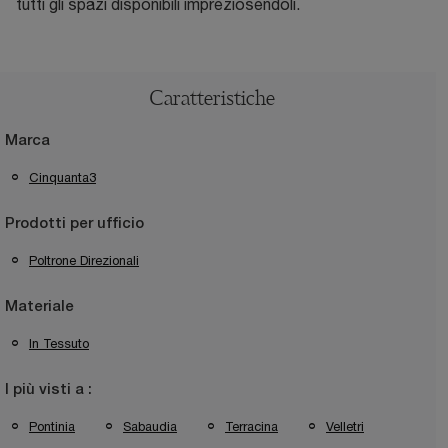
tutti gli spazi disponibili impreziosendoli.
Caratteristiche
Marca
Cinquanta3
Prodotti per ufficio
Poltrone Direzionali
Materiale
In Tessuto
I più visti a :
Pontinia
Sabaudia
Terracina
Velletri