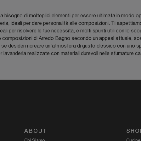
a bisogno di molteplici elementi per essere ultimata in modo op
eria, ideali per dare personalità alle composizioni. Ti aspett
eali per risolvere le tue necessità, e molti spunti utili con lo s
le composizioni di Arredo Bagno secondo un appeal attuale, sc
 se desideri ricreare un'atmosfera di gusto classico con uno s
 lavanderia realizzate con materiali durevoli nelle sfumature ca
ABOUT
SHO
Chi Siamo
Cucine