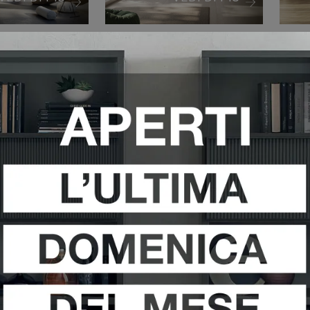
LG002
AB+ LD006
A
VEDI DI PIÙ
VEDI DI PIÙ
LD003
LAB+ LD002
L