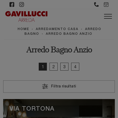
HOME
-
ARREDAMENTO CASA
-
ARREDO
BAGNO
-
ARREDO BAGNO ANZIO
Arredo Bagno Anzio
1
2
3
4
Filtra risultati
VIA TORTONA